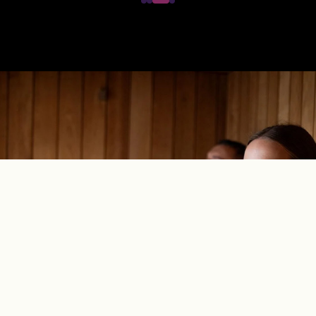
CLUBSPORIUM'DA
Eşsiz Spa Deneyimi
Daha Fazlası