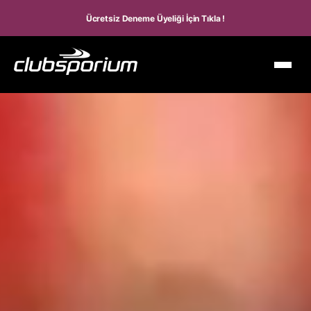
Ücretsiz Deneme Üyeliği İçin Tıkla !