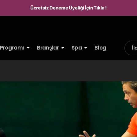
Ücretsiz Deneme Üyeliği İçin Tıkla !
 Programı
Branşlar
Spa
Blog
İl