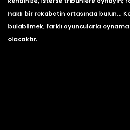
kendinize, isterse tribünlere oynayın; ra
haklı bir rekabetin ortasında bulun... 
bulabilmek, farklı oyuncularla oynama 
olacaktır.