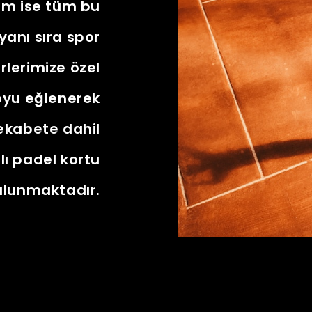
um ise tüm bu
yanı sıra spor
rlerimize özel
oyu eğlenerek
 rekabete dahil
lı padel kortu
ulunmaktadır.