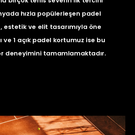
a birçok tenis severin ilk tercihi
nyada hızla popülerleşen padel
, estetik ve elit tasarımıyla öne
ı ve 1 açık padel kortumuz ise bu
spor deneyimini tamamlamaktadır.